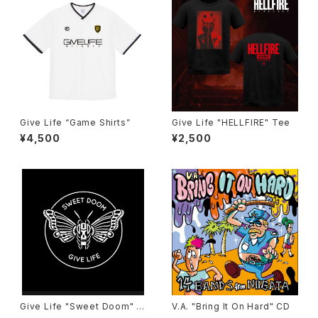
Give Life “Game Shirts”
Give Life "HELLFIRE" Tee
¥4,500
¥2,500
Give Life "Sweet Doom" C
V.A. "Bring It On Hard" CD
D