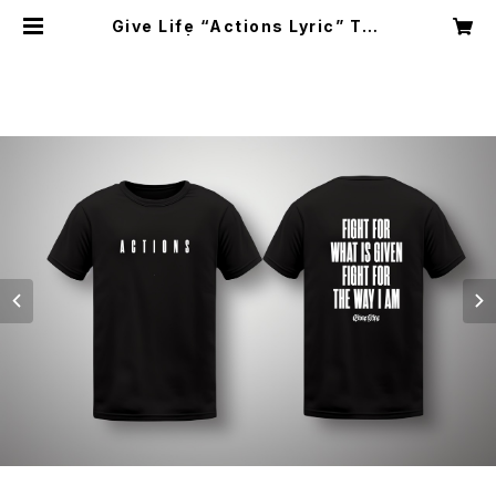
Give Life “Actions Lyric” Tee
| GRANDSIDE