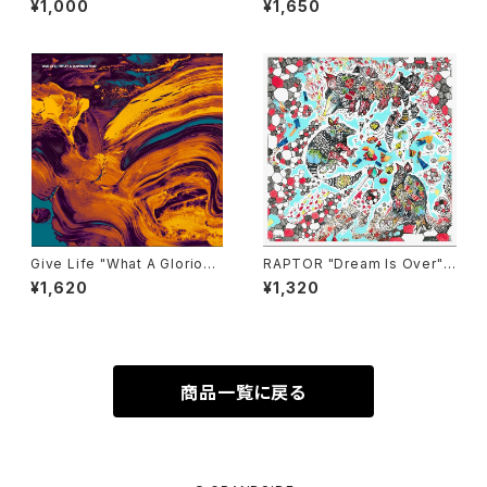
¥1,000
¥1,650
Give Life "What A Glorious
RAPTOR "Dream Is Over"
Time" CD
CD
¥1,620
¥1,320
商品一覧に戻る